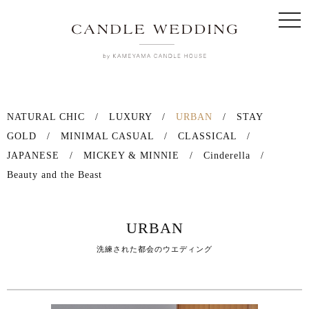
togg
navi
NATURAL CHIC
/
LUXURY
/
URBAN
/
STAY
GOLD
/
MINIMAL CASUAL
/
CLASSICAL
/
JAPANESE
/
MICKEY & MINNIE
/
Cinderella
/
Beauty and the Beast
URBAN
洗練された都会のウエディング