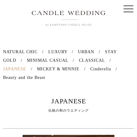
togg
navi
NATURAL CHIC
/
LUXURY
/
URBAN
/
STAY
GOLD
/
MINIMAL CASUAL
/
CLASSICAL
/
JAPANESE
/
MICKEY & MINNIE
/
Cinderella
/
Beauty and the Beast
JAPANESE
伝統の和のウエディング