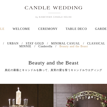
YLE
WELCOME
CEREMONY
TABLE DECO
GARDE
/
URBAN
/
STAY GOLD
/
MINIMAL CASUAL
/
CLASSICAL
MINNIE
/
Cinderella
/
Beauty and the Beast
Beauty and the Beast
真紅の薔薇とキャンドルを飾って、真実の愛を誓うキャンドルウエディング