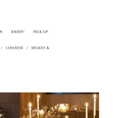
N
ENJOY!
PICK UP
/
JAPANESE
/
MICKEY &