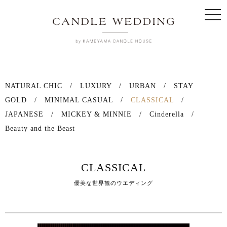
togg
navi
NATURAL CHIC
/
LUXURY
/
URBAN
/
STAY
GOLD
/
MINIMAL CASUAL
/
CLASSICAL
/
JAPANESE
/
MICKEY & MINNIE
/
Cinderella
/
Beauty and the Beast
CLASSICAL
優美な世界観のウエディング